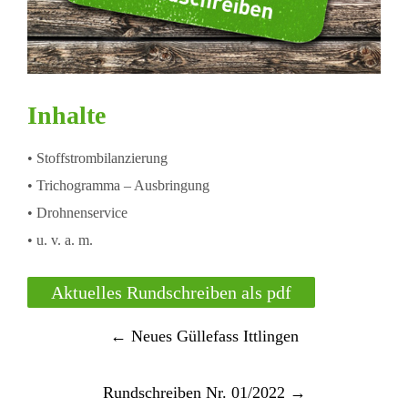
Inhalte
• Stoffstrombilanzierung
• Trichogramma – Ausbringung
• Drohnenservice
• u. v. a. m.
Aktuelles Rundschreiben als pdf
Post
←
Neues Güllefass Ittlingen
navigation
Rundschreiben Nr. 01/2022
→